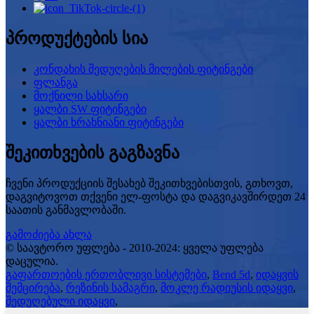
პროდუქტების სია
კონდახის შედუღების მილების ფიტინგები
ფლანგა
მოქნილი სახსარი
ყალბი SW ფიტინგები
ყალბი ხრახნიანი ფიტინგები
შეკითხვების გაგზავნა
ჩვენი პროდუქციის შესახებ შეკითხვებისთვის, გთხოვთ,
დაგვიტოვოთ თქვენი ელ-ფოსტა და დაგვიკავშირდეთ 24
საათის განმავლობაში.
გამოძიება ახლა
© საავტორო უფლება - 2010-2024: ყველა უფლება
დაცულია.
გაფართოების ერთობლივი სისტემები
,
Bend 5d
,
იდაყვის
შემცირება
,
რეზინის სამაგრი
,
მოკლე რადიუსის იდაყვი
,
შედუღებული იდაყვი
,