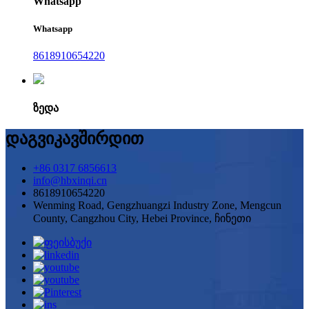
Whatsapp
Whatsapp
8618910654220
ზედა
დაგვიკავშირდით
+86 0317 6856613
info@hbxinqi.cn
8618910654220
Wenming Road, Gengzhuangzi Industry Zone, Mengcun
County, Cangzhou City, Hebei Province, ჩინეთი