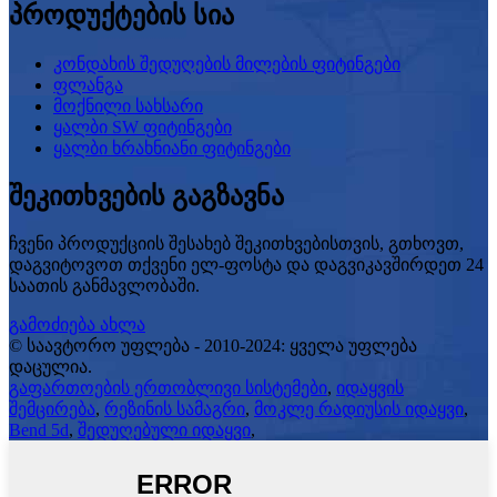
პროდუქტების სია
კონდახის შედუღების მილების ფიტინგები
ფლანგა
მოქნილი სახსარი
ყალბი SW ფიტინგები
ყალბი ხრახნიანი ფიტინგები
შეკითხვების გაგზავნა
ჩვენი პროდუქციის შესახებ შეკითხვებისთვის, გთხოვთ,
დაგვიტოვოთ თქვენი ელ-ფოსტა და დაგვიკავშირდეთ 24
საათის განმავლობაში.
გამოძიება ახლა
© საავტორო უფლება - 2010-2024: ყველა უფლება
დაცულია.
გაფართოების ერთობლივი სისტემები
,
იდაყვის
შემცირება
,
რეზინის სამაგრი
,
მოკლე რადიუსის იდაყვი
,
Bend 5d
,
შედუღებული იდაყვი
,