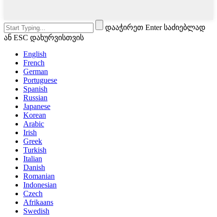
დააჭირეთ Enter საძიებლად
ან ESC დახურვისთვის
English
French
German
Portuguese
Spanish
Russian
Japanese
Korean
Arabic
Irish
Greek
Turkish
Italian
Danish
Romanian
Indonesian
Czech
Afrikaans
Swedish