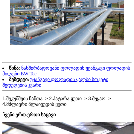
წინა:
ნახშირბადოვანი ფოლადის უჟანგავი ფოლადის
მილები BW Tee
შემდეგი:
უჟანგავი ფოლადის ყალბი სოკეტი
შედუღების ჯვარი
1.შეკუმშვის ჩანთა–> 2.პატარა ყუთი–> 3.მუყაო–>
4.მძლავრი პლაივუდის ყუთი
ჩვენი ერთ-ერთი საცავი